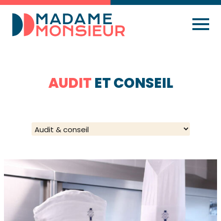
AUDIT
ET CONSEIL