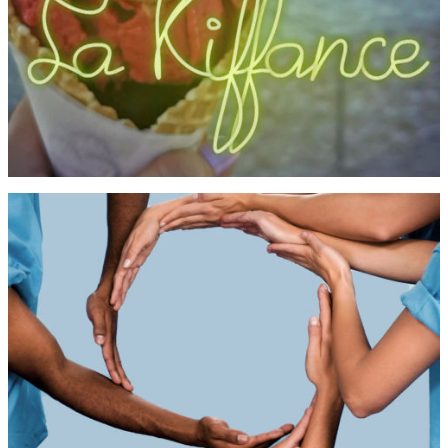
MISSIONS LOCALES
Spot PACA
Audiovisuel
FONDATION MOZAÏK
Spot Pub “Le Sommet de l’Inclusion Économique”
Audiovisuel